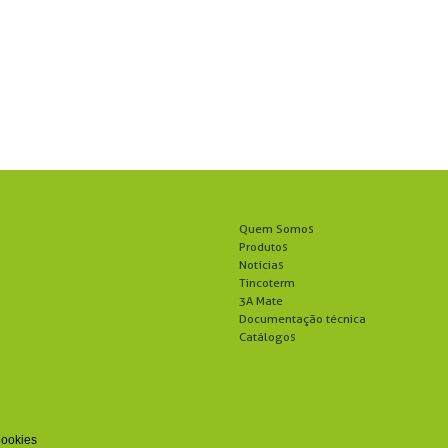
Quem Somos
Produtos
Notícias
Tincoterm
3A Mate
Documentação técnica
Catálogos
Cookies