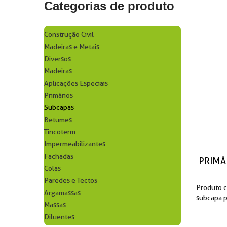
Categorias de produto
Construção Civil
Madeiras e Metais
Diversos
Madeiras
Aplicações Especiais
Primários
Subcapas
Betumes
Tincoterm
Impermeabilizantes
Fachadas
Colas
Paredes e Tectos
Produto c
Argamassas
subcapa p
Massas
madeira, n
Diluentes