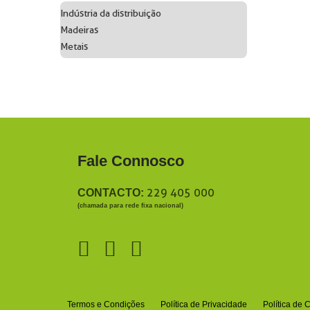
Indústria da distribuição
Madeiras
Metais
Fale Connosco
229 405 000
CONTACTO:
(chamada para rede fixa nacional)
Termos e Condições
Política de Privacidade
Política de 