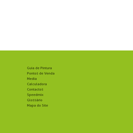
Guia de Pintura
Pontos de Venda
Media
Calculadora
Contactos
Speedmix
Glossário
Mapa do Site