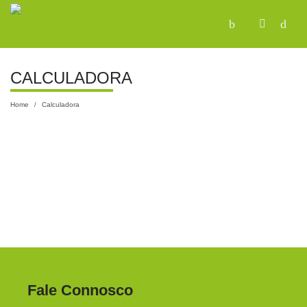
CALCULADORA
Home
Calculadora
/
Fale Connosco