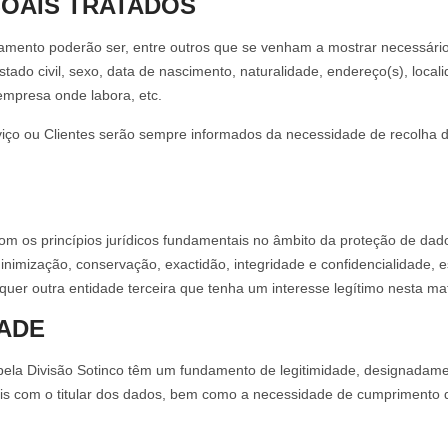
SOAIS TRATADOS
tamento poderão ser, entre outros que se venham a mostrar necessário
stado civil, sexo, data de nascimento, naturalidade, endereço(s), localid
empresa onde labora, etc.
rviço ou Clientes serão sempre informados da necessidade de recolha 
 os princípios jurídicos fundamentais no âmbito da proteção de dad
, minimização, conservação, exactidão, integridade e confidencialidade,
quer outra entidade terceira que tenha um interesse legítimo nesta mat
ADE
ela Divisão Sotinco têm um fundamento de legitimidade, designadamen
ais com o titular dos dados, bem como a necessidade de cumprimento d