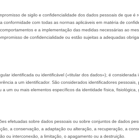
omisso de sigilo e confidencialidade dos dados pessoais de que é re
 a conformidade com todas as normas aplicáveis em matéria de confide
 comportamentos e a implementação das medidas necessárias ao me
mpromisso de confidencialidade ou estão sujeitas a adequadas obrigaç
lar identificada ou identificável («titular dos dados»); é considerada
eferência a um identificador. São considerados identificadores pessoai
ou a um ou mais elementos específicos da identidade física, fisiológica,
es efetuadas sobre dados pessoais ou sobre conjuntos de dados pess
ração, a conservação, a adaptação ou alteração, a recuperação, a consul
ão ou interconexão, a limitação, o apagamento ou a destruição.