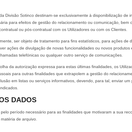
a Divisão Sotinco destinam-se exclusivamente à disponibilização de i
sária para efeitos de gestão do relacionamento ou comunicação, bem c
contratual ou pós-contratual com os Utilizadores ou com os Clientes.
ente, ser objeto de tratamento para fins estatísticos, para ações de
r ações de divulgação de novas funcionalidades ou novos produtos e 
chamadas telefónicas ou qualquer outro serviço de comunicações.
lha da autorização expressa para estas últimas finalidades, os Utili
essoais para outras finalidades que extrapolem a gestão do relacionam
usão em listas ou serviços informativos, devendo, para tal, enviar um
indicados.
OS DADOS
elo período necessário para as finalidades que motivaram a sua recol
 matéria de arquivo.