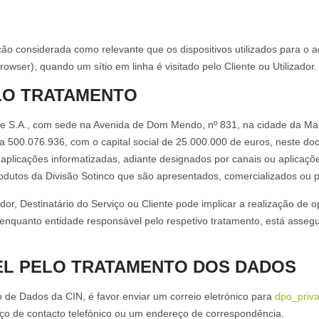
ão considerada como relevante que os dispositivos utilizados para o 
owser), quando um sítio em linha é visitado pelo Cliente ou Utilizador.
LO TRATAMENTO
rte S.A., com sede na Avenida de Dom Mendo, nº 831, na cidade da Ma
a 500.076.936, com o capital social de 25.000.000 de euros, neste do
aplicações informatizadas, adiante designados por canais ou aplicações
produtos da Divisão Sotinco que são apresentados, comercializados o
zador, Destinatário do Serviço ou Cliente pode implicar a realização d
 enquanto entidade responsável pelo respetivo tratamento, está asseg
L PELO TRATAMENTO DOS DADOS
 de Dados da CIN, é favor enviar um correio eletrónico para
dpo_priv
ço de contacto telefónico ou um endereço de correspondência.