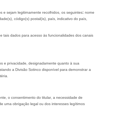
s e sejam legitimamente recolhidos, os seguintes
:
nome
ade(s), código(s) postal(is), país, indicativo do país,
de tais dados para acesso às funcionalidades dos canais
os e privacidade, designadamente quanto à sua
 estando a Divisão Sotinco disponível para demonstrar a
éria.
te, o consentimento do titular, a necessidade de
e uma obrigação legal ou dos interesses legítimos