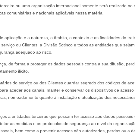
terceiro ou uma organização internacional somente será realizada no
as comunitárias e nacionais aplicáveis nessa matéria.
 aplicação e a natureza, o âmbito, o contexto e as finalidades do tra
do serviço ou Clientes, a Divisão Sotinco e todos as entidades que sej
gurança adequado ao risco.
ça, de forma a proteger os dados pessoais contra a sua difusão, perd
amento ilícito.
natários do serviço ou dos Clientes guardar segredo dos códigos de ace
as para aceder aos canais, manter e conservar os dispositivos de acess
as, nomeadamente quanto à instalação e atualização dos necessários a
ços a entidades terceiras que possam ter acesso aos dados pessoais do
dotar as medidas e os protocolos de segurança ao nível da organizaçã
ssoais, bem como a prevenir acessos não autorizados, perdas ou a de