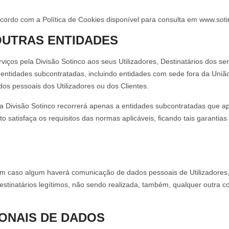
 acordo com a Política de Cookies disponível para consulta em www.soti
OUTRAS ENTIDADES
viços pela Divisão Sotinco aos seus Utilizadores, Destinatários dos se
s entidades subcontratadas, incluindo entidades com sede fora da Uniã
dos pessoais dos Utilizadores ou dos Clientes.
, a Divisão Sotinco recorrerá apenas a entidades subcontratadas que 
o satisfaça os requisitos das normas aplicáveis, ficando tais garantia
m caso algum haverá comunicação de dados pessoais de Utilizadores, D
stinatários legítimos, não sendo realizada, também, qualquer outra co
ONAIS DE DADOS