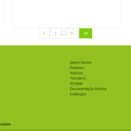
1
…
15
16
Quem Somos
Produtos
Notícias
Tincoterm
3A Mate
Documentação técnica
Catálogos
Cookies