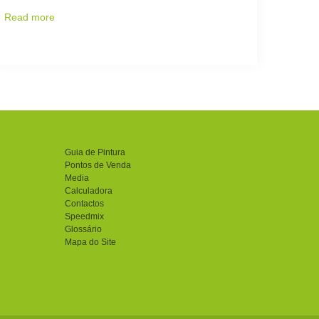
Read more
Guia de Pintura
Pontos de Venda
Media
Calculadora
Contactos
Speedmix
Glossário
Mapa do Site