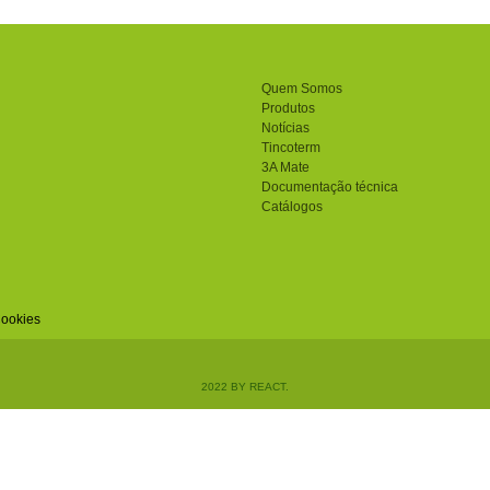
Quem Somos
Produtos
Notícias
Tincoterm
3A Mate
Documentação técnica
Catálogos
Cookies
2022 BY REACT.