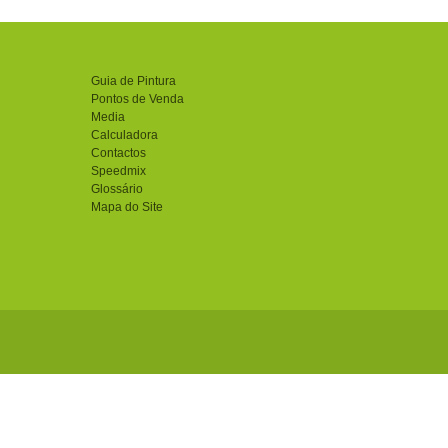
Guia de Pintura
Pontos de Venda
Media
Calculadora
Contactos
Speedmix
Glossário
Mapa do Site