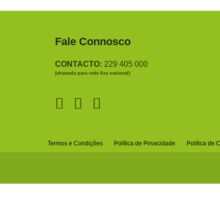
Fale Connosco
CONTACTO:
229 405 000
(chamada para rede fixa nacional)
Termos e Condições
Política de Privacidade
Política de 