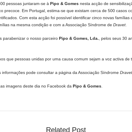
500 pessoas juntaram-se à
Pipo & Gomes
nesta acção de sensibilizaçã
co precoce. Em Portugal, estima-se que existam cerca de 500 casos co
ntificados. Com esta acção foi possível identificar cinco novas famíli
amílias na mesma condição e com a Associação Síndrome de
Dravet
.
 parabenizar o nosso parceiro
Pipo & Gomes, Lda.
, pelos seus 30 a
mos que pessoas unidas por uma causa comum sejam a voz activa de t
s informações pode consultar a página da Associação Síndrome
Drave
as imagens deste dia no Facebook da
Pipo & Gomes
.
Related Post