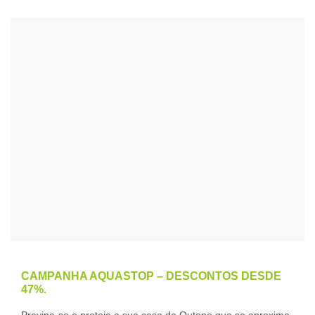
CAMPANHA AQUASTOP – DESCONTOS DESDE
47%.
Previna-se e proteja a sua casa do Outono que se aproxima