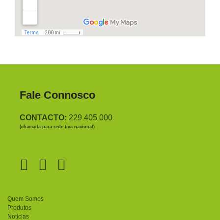
Fale Connosco
CONTACTO:
229 405 000
(chamada para rede fixa nacional)
Quem Somos
Produtos
Notícias