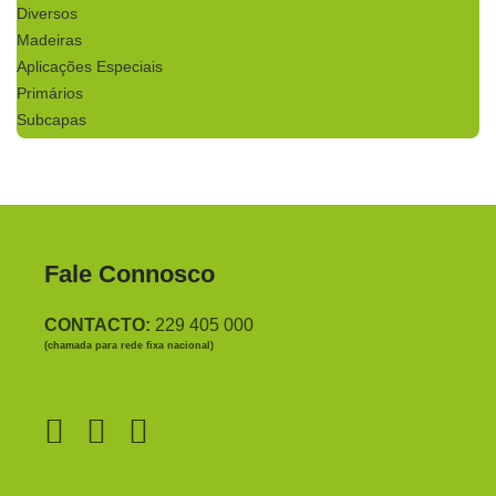
Diversos
Madeiras
Aplicações Especiais
Primários
Subcapas
Fale Connosco
CONTACTO:
229 405 000
(chamada para rede fixa nacional)