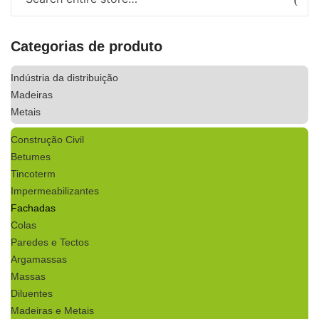
Categorias de produto
Indústria da distribuição
Madeiras
Metais
Construção Civil
Betumes
Tincoterm
Impermeabilizantes
Fachadas
Colas
Paredes e Tectos
Argamassas
Massas
Diluentes
Madeiras e Metais