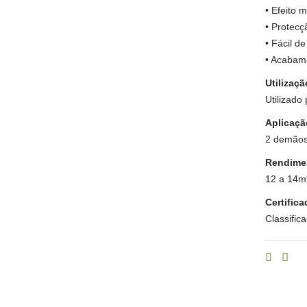
• Efeito m
• Protecç
• Fácil de
• Acabame
Utilizaçã
Utilizado
Aplicaçã
2 demãos
Rendime
12 a 14m²
Certific
Classific