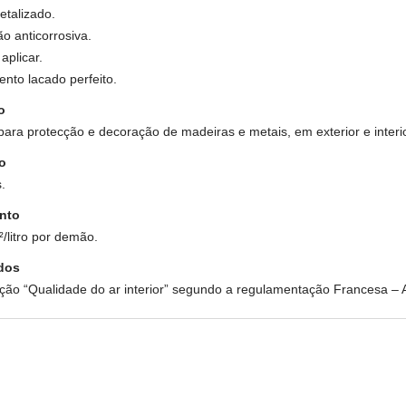
etalizado.
ão anticorrosiva.
 aplicar.
nto lacado perfeito.
o
 para protecção e decoração de madeiras e metais, em exterior e interio
o
.
nto
/litro por demão.
ados
ação “Qualidade do ar interior” segundo a regulamentação Francesa – 