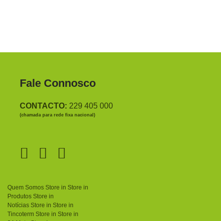
Fale Connosco
CONTACTO:
229 405 000
(chamada para rede fixa nacional)
Quem Somos
Store in
Store in
Produtos
Store in
Notícias
Store in
Store in
Tincoterm
Store in
Store in